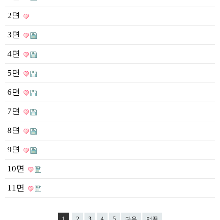
2면
3면
4면
5면
6면
7면
8면
9면
10면
11면
1
2
3
4
5
다음
맨끝