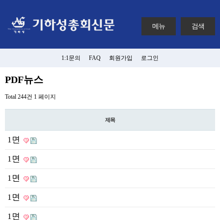
메뉴
검색
1:1문의
FAQ
회원가입
로그인
PDF뉴스
Total 244건
1 페이지
제목
1면
1면
1면
1면
1면