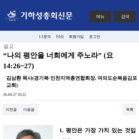
메뉴
검색
1:1문의
FAQ
회원가입
로그인
설교
“나의 평안을 너희에게 주노라” (요
14:26~27)
김삼환 목사(경기북·인천지역총연합회장, 여의도순복음김포
교회)
26-04-27 10:22
이전글
다음글
목록
본문
1. 평안은 가장 가치 있는 것입