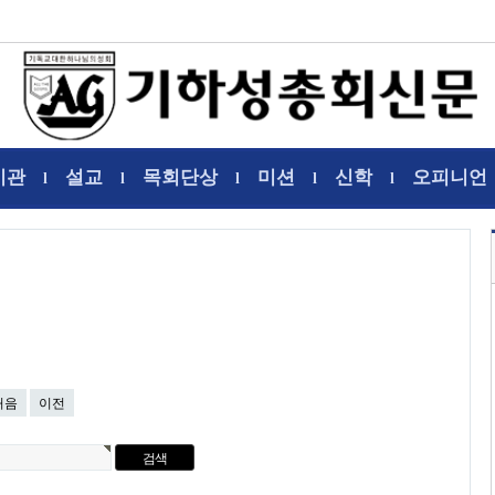
기관
설교
목회단상
미션
신학
오피니언
l
l
l
l
l
처음
이전