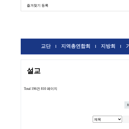
즐겨찾기 등록
교단
지역총연합회
지방회
l
l
l
설교
Total 196건
810 페이지