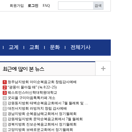
회원가입
로그인
FAQ
교계
교회
문화
전체기사
l
l
l
l
청주남지방회 아미순복음교회 창립감사예배
“광풍이 몰아칠 때” (눅 8:22~25)
웨스트민스터신학대학원대학교
굿피플 구미마음톡톡카페 개소
강원동지방회 태백순복음교회에서 7월 월례회 및 …
대전서지방회 러빙처치 창립 감사예배
경남지방회 순복음남해교회에서 정기월례회
강원제일지방회 문막순복음교회에서 7월 월례회
경북지방회 진보순복음교회에서 정기월례회
고양지방회 보배로운교회에서 정기월례회