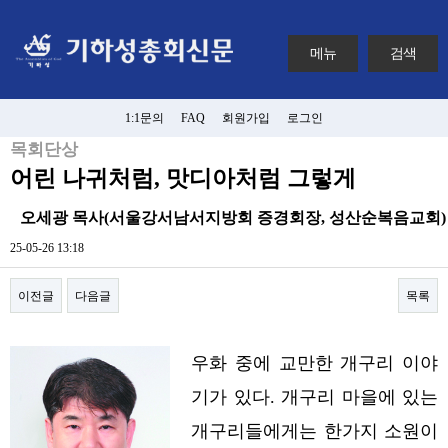
메뉴
검색
1:1문의
FAQ
회원가입
로그인
목회단상
어린 나귀처럼, 맛디아처럼 그렇게
오세광 목사(서울강서남서지방회 증경회장, 성산순복음교회)
25-05-26 13:18
이전글
다음글
목록
본문
우화 중에 교만한 개구리 이야
기가 있다. 개구리 마을에 있는
개구리들에게는 한가지 소원이