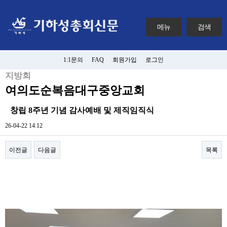
메뉴
검색
1:1문의
FAQ
회원가입
로그인
지방회
여의도순복음대구중앙교회
창립 8주년 기념 감사예배 및 제직임직식
26-04-22 14:12
이전글
다음글
목록
본문