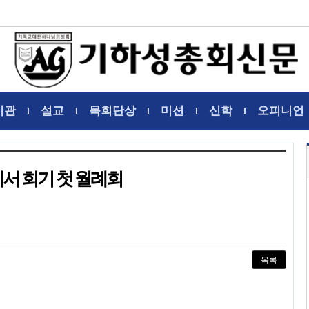
기관
설교
목회단상
미션
신학
오피니언
l
l
l
l
l
 회기 첫 월례회
목록