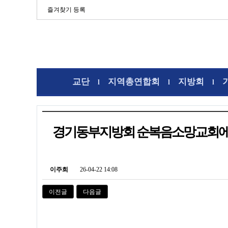
즐겨찾기 등록
교단
지역총연합회
지방회
l
l
l
경기동부지방회 순복음소망교회에서
이주희
26-04-22 14:08
이전글
다음글