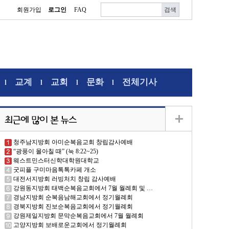
회원가입
로그인
FAQ
교계
교회
문화
전체기사
l
l
l
l
청주남지방회 아미순복음교회 창립감사예배
“광풍이 몰아칠 때” (눅 8:22~25)
웨스트민스터신학대학원대학교
굿피플 구미마음톡톡카페 개소
대전서지방회 러빙처치 창립 감사예배
강원동지방회 태백순복음교회에서 7월 월례회 및 …
경남지방회 순복음남해교회에서 정기월례회
경북지방회 진보순복음교회에서 정기월례회
강원제일지방회 문막순복음교회에서 7월 월례회
고양지방회 보배로운교회에서 정기월례회