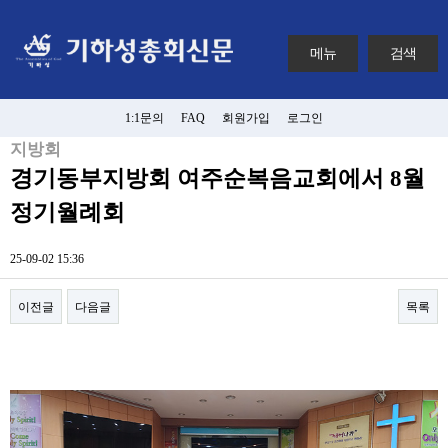
메뉴
검색
1:1문의
FAQ
회원가입
로그인
지방회
경기동부지방회 여주순복음교회에서 8월
정기월례회
25-09-02 15:36
이전글
다음글
목록
본문