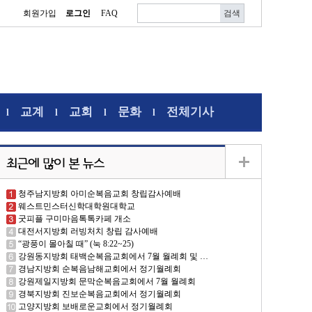
회원가입
로그인
FAQ
교계
교회
문화
전체기사
l
l
l
l
청주남지방회 아미순복음교회 창립감사예배
웨스트민스터신학대학원대학교
굿피플 구미마음톡톡카페 개소
대전서지방회 러빙처치 창립 감사예배
“광풍이 몰아칠 때” (눅 8:22~25)
강원동지방회 태백순복음교회에서 7월 월례회 및 …
경남지방회 순복음남해교회에서 정기월례회
강원제일지방회 문막순복음교회에서 7월 월례회
경북지방회 진보순복음교회에서 정기월례회
고양지방회 보배로운교회에서 정기월례회