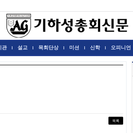
기관
설교
목회단상
미션
신학
오피니언
l
l
l
l
l
목록