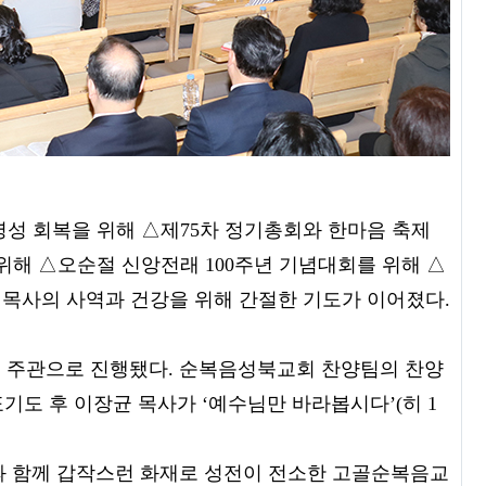
영성 회복을 위해 △제75차 정기총회와 한마음 축제
위해 △오순절 신앙전래 100주년 기념대회를 위해 △
목사의 사역과 건강을 위해 간절한 기도가 이어졌다.
 주관으로 진행됐다. 순복음성북교회 찬양팀의 찬양
표기도 후 이장균 목사가 ‘예수님만 바라봅시다’(히 1
과 함께 갑작스런 화재로 성전이 전소한 고골순복음교