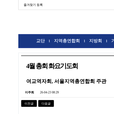
즐겨찾기 등록
교단
지역총연합회
지방회
l
l
l
4월 총회 화요기도회
여교역자회, 서울지역총연합회 주관
이주희
26-04-23 08:29
이전글
다음글